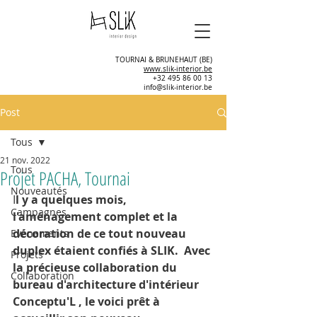
TOURNAI & BRUNEHAUT (BE)
www.slik-interior.be
+32 495 86 00 13
info@slik-interior.be
Post
Tous
21 nov. 2022
Tous
Projet PACHA, Tournai
Nouveautés
I
l y a quelques mois, 
Campagnes
l'aménagement complet et la 
décoration de ce tout nouveau 
Evènements
duplex étaient confiés à SLIK.  Avec 
Projets
la précieuse collaboration du 
Collaboration
bureau d'architecture d'intérieur 
Conceptu'L , le voici prêt à 