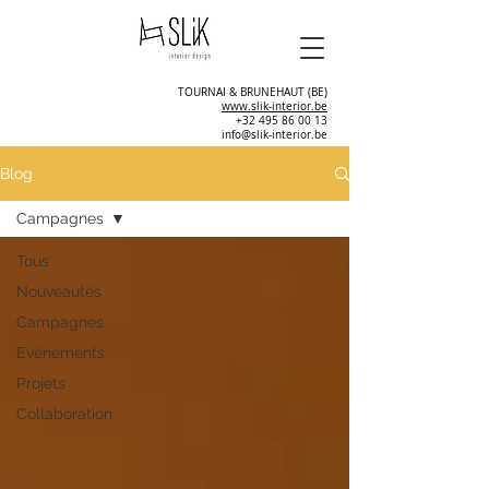
TOURNAI & BRUNEHAUT (BE)
www.slik-interior.be
+32 495 86 00 13
info@slik-interior.be
Blog
Campagnes
Tous
Nouveautés
Campagnes
Evènements
Projets
Collaboration