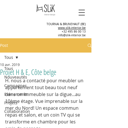
TOURNAI & BRUNEHAUT (BE)
www.slik-interior.be
+32 495 86 00 13
info@slik-interior.be
Post
Tous
10 avr. 2019
Tous
Projet H & E, Côte belge
Nouveautés
H. nous a contacté pour meubler un 
Campagnes
appartement tout beau tout neuf 
dans un immeuble sur la digue...au 
Evènements
10ème étage. Vue imprenable sur la 
Projets
mer du Nord! Un espace commun 
Collaboration
repas et salon, et un coin TV qui se 
transforme en chambre pour les 