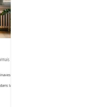
ormais
dinaves en
 dans la