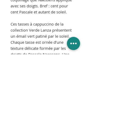
avec ses doigts. Bref : cent pour
cent Pascale et autant de soleil.
Ces tasses à cappuccino de la
collection Verde Lanza présentent
un émail vert patiné par le soleil.
Chaque tasse est ornée d’une
texture délicate formée par les
doigts de Pascale Naessens. Une
soucoupe assortie est disponible
séparément.
Matériau: grès
Dimensions: L14 x L10,5 x H6 cm
Matériau : grès
Résiste au lave-vaisselle : oui
Résiste au micro-ondes : oui
Résiste au four : oui