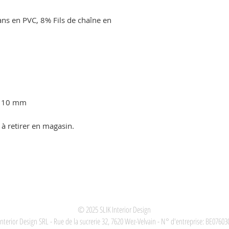
s en PVC, 8% Fils de chaîne en
on 10 mm
 à retirer en magasin.
© 2025
SLIK Interior Design
Interior Design SRL - Rue de la sucrerie 32, 7620 Wez-Velvain - N° d'entreprise: BE0760