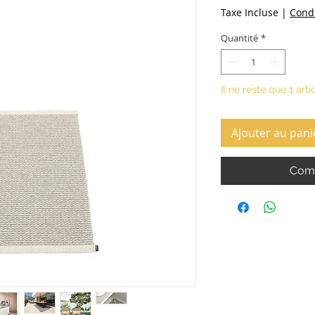
Taxe Incluse
|
Condi
Quantité
*
Il ne reste que 1 arti
Ajouter au pani
Comm