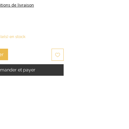
tions de livraison
cle(s) en stock
er
ander et payer