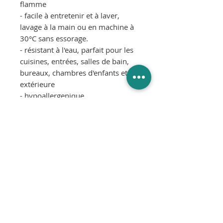
flamme
- f
acile à entretenir et à laver,
lavage à la main ou en machine à
30°C sans essorage.
- résistant à l'eau, parfait pour les
cuisines, entrées, salles de bain,
bureaux, chambres d'enfants et en
extérieure
- hypoallergenique
Matériaux :
MATIERE 92% Rubans
en PVC, 8% Fils de chaîne en
polyester.
Couleur :
bleu pâle, terracotta,
vanille
Dimensions :
60x125 cm
Bords ourlés. Epaisseur environ