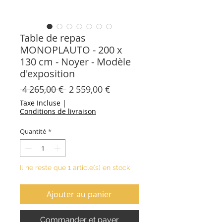
Table de repas
MONOPLAUTO - 200 x
130 cm - Noyer - Modèle
d'exposition
Prix
Prix
 4 265,00 € 
2 559,00 €
original
promotionnel
Taxe Incluse
|
Conditions de livraison
Quantité
*
Il ne reste que 1 article(s) en stock
Ajouter au panier
Commander et payer