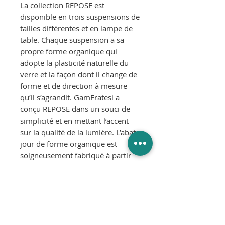
La collection REPOSE est
disponible en trois suspensions de
tailles différentes et en lampe de
table. Chaque suspension a sa
propre forme organique qui
adopte la plasticité naturelle du
verre et la façon dont il change de
forme et de direction à mesure
qu’il s’agrandit. GamFratesi a
conçu REPOSE dans un souci de
simplicité et en mettant l’accent
sur la qualité de la lumière. L’abat-
jour de forme organique est
soigneusement fabriqué à partir
de verre soufflé à la bouche à trois
couches et complété par une
goupille en métal noir ou en laiton
passant à travers le haut de l’abat-
jour.