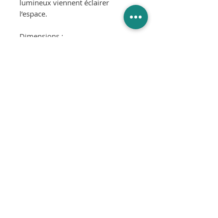
lumineux viennent éclairer
l’espace.
Dimensions :
Diamètre 60 x H25 cm
Certifications :
IP 20
Classe 2
Coloris : Bois
6 x ampoule E14 non fournie, Max
7 Watt
© 2025
SLIK Interior Design
SLIK Interior Design SRL - Rue de la sucrerie 32, 7620 Wez-
Velvain - N° d'entreprise: BE0760306190