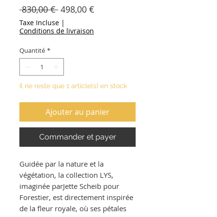
Prix
Prix
 830,00 € 
498,00 €
original
promotionnel
Taxe Incluse
|
Conditions de livraison
Quantité
*
Il ne reste que 1 article(s) en stock
Ajouter au panier
Commander et payer
Guidée par la nature et la
végétation, la collection LYS,
imaginée parJette Scheib pour
Forestier, est directement inspirée
de la fleur royale, où ses pétales