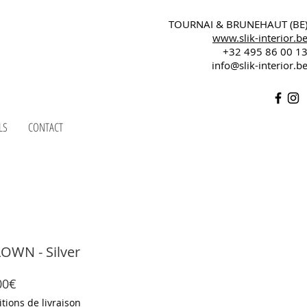
TOURNAI & BRUNEHAUT (BE
www.slik-interior.b
+32 495 86 00 1
info@slik-interior.b
LS
CONTACT
OWN - Silver
Prix
00€
promotionnel
tions de livraison