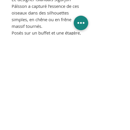
Pálsson a capturé l’essence de ces
oiseaux dans des silhouettes
simples, en chêne ou en frêne
massif tournés.
Posés sur un buffet et une étagère,
seul ou en bandes, ils ajoutent une
note décorative et délicate à tout
intérieur.
Couleur : Chêne, noir
Dimensions :
H11 x L15 x D5,5 cm
Matériaux :
Chêne massif, acier laqué