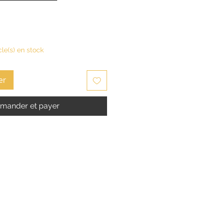
cle(s) en stock
er
ander et payer