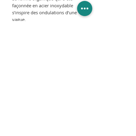
façonnée en acier inoxydable
s’inspire des ondulations d’une
vague.
Un plateau simple mais graphique
qui, associé à sa grande taille, en
fait une véritable pièce
d'exception.
Dimensions :
Diamètre 50 x H4 cm
Matériau :
100% acier inoxydable
© 2025
SLIK Interior Design
SLIK Interior Design SRL - Rue de la sucrerie 32, 7620 Wez-
Velvain - N° d'entreprise: BE0760306190