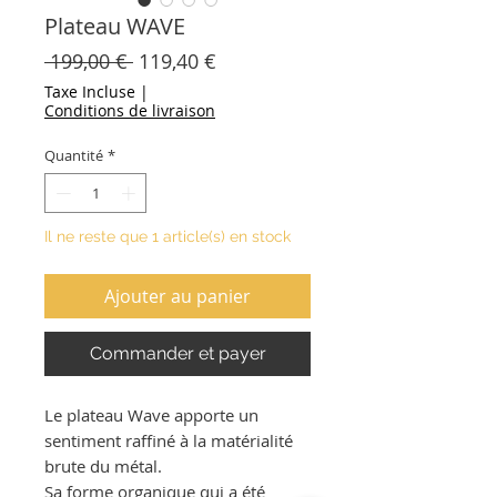
Plateau WAVE
Prix
Prix
 199,00 € 
119,40 €
original
promotionnel
Taxe Incluse
|
Conditions de livraison
Quantité
*
Il ne reste que 1 article(s) en stock
Ajouter au panier
Commander et payer
Le plateau Wave apporte un
sentiment raffiné à la matérialité
brute du métal.
Sa forme organique qui a été