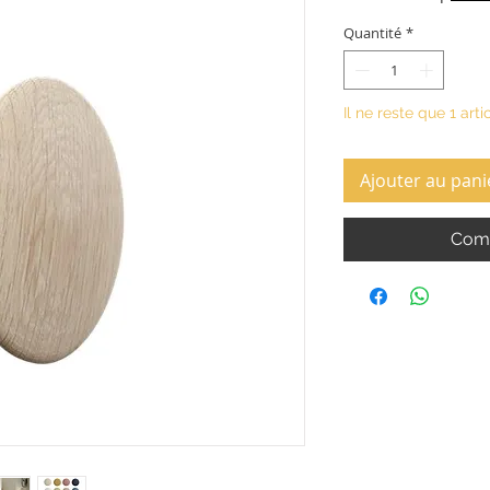
Quantité
*
Il ne reste que 1 arti
Ajouter au pani
Comm