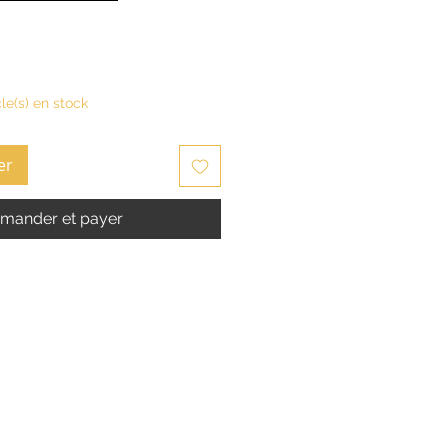
cle(s) en stock
er
ander et payer