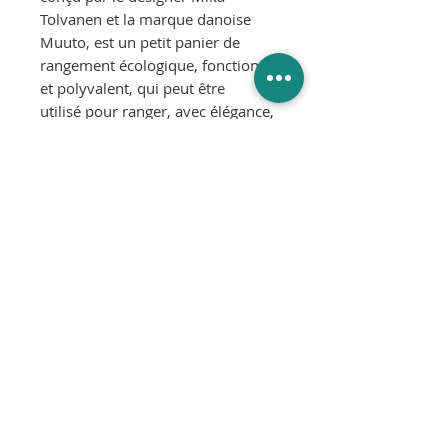
Tolvanen et la marque danoise
Muuto, est un petit panier de
rangement écologique, fonctionnel
et polyvalent, qui peut être
utilisé pour ranger, avec élégance,
presque tous les objets, du linge
aux couvertures en passant par les
magazines ou les jouets pour
enfants !
Dimensions :
L48 x P35 x H23 cm
Matériau :
Feutre PET
© 2025
SLIK Interior Design