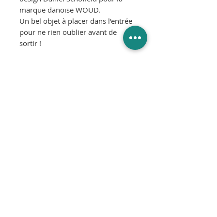
marque danoise WOUD.
Un bel objet à placer dans l'entrée
pour ne rien oublier avant de
sortir !
Couleur : Noir
Dimensions :
Diamètre 32 x P13.2 cm
Matériau :
Chêne massif teinté noir - Verre de
sécurité
© 2025
SLIK Interior Design