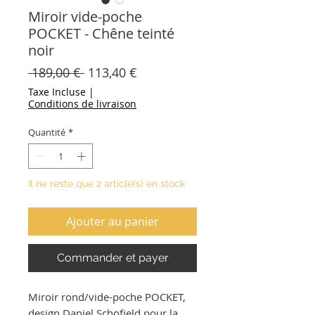
Miroir vide-poche
POCKET - Chêne teinté
noir
Prix
Prix
 189,00 € 
113,40 €
original
promotionnel
Taxe Incluse
|
Conditions de livraison
Quantité
*
Il ne reste que 2 article(s) en stock
Ajouter au panier
Commander et payer
Miroir rond/vide-poche POCKET,
design Daniel Schofield pour la