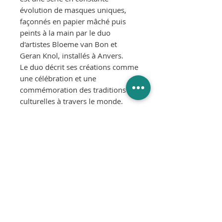
évolution de masques uniques,
façonnés en papier mâché puis
peints à la main par le duo
d'artistes Bloeme van Bon et
Geran Knol, installés à Anvers.
Le duo décrit ses créations comme
une célébration et une
commémoration des traditions
culturelles à travers le monde.
Chaque pièce est une œuvre
singulière, signée par les artistes.
Un cordon fixé à l’arrière permet
une installation murale facile.
Couleur :
Multicolore
Dimensions :
Environ 22 x 13 cm