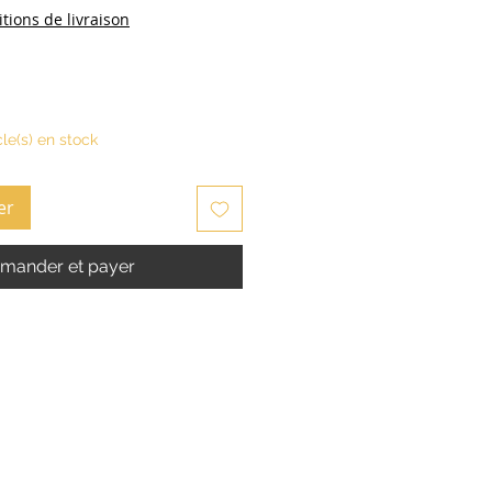
tions de livraison
cle(s) en stock
er
ander et payer