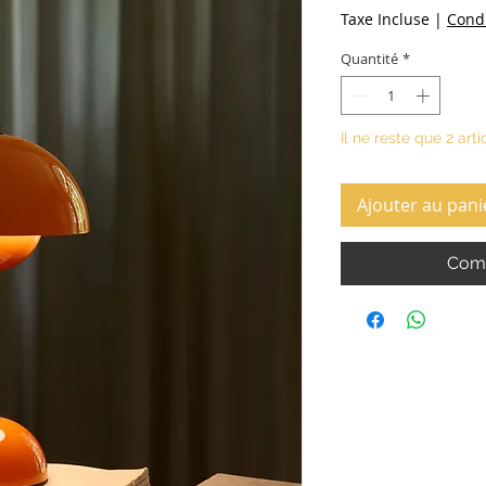
Taxe Incluse
|
Condi
Quantité
*
Il ne reste que 2 arti
Ajouter au pani
Comm