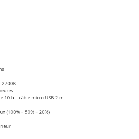
ns
): 2700K
heures
e 10 h – câble micro USB 2 m
ux (100% – 50% – 20%)
rieur