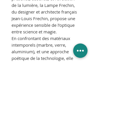
de la lumière, la Lampe Frechin,
du designer et architecte français
Jean-Louis Frechin, propose une
expérience sensible de l’optique
entre science et magie.
En confrontant des matériaux
intemporels (marbre, verre,
aluminium), et une approche
poétique de la technologie, elle
illumine autant qu’elle irradie les
espaces.
Matériaux: socle en marbre et
aluminium, tube en verre
borosilicate
Dimensions: H65 x L25 x P15 cm
Source lumineuse : CLIII - LED
integrated - 2700K - 12,4W
1240 lm