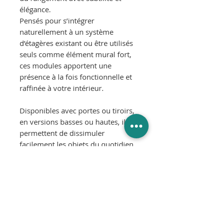
élégance.
Pensés pour s’intégrer
naturellement à un système
d’étagères existant ou être utilisés
seuls comme élément mural fort,
ces modules apportent une
présence à la fois fonctionnelle et
raffinée à votre intérieur.
Disponibles avec portes ou tiroirs,
en versions basses ou hautes, ils
permettent de dissimuler
facilement les objets du quotidien
tout en conservant une esthétique
épurée grâce à leurs poignées
minimalistes.
La collection est proposée en noir,
blanc, chêne, frêne teinté noir ou