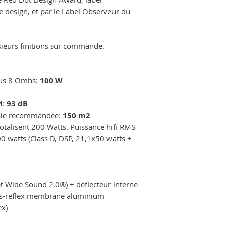
le design, et par le Label Observeur du
sieurs finitions sur commande.
ous 8 Omhs:
100 W
M:
93 dB
male recommandée:
150 m2
totalisent 200 Watts. Puissance hifi RMS
 watts (Class D, DSP, 21,1x50 watts +
et Wide Sound 2.0®) + déflecteur interne
s-reflex membrane aluminium
ex)