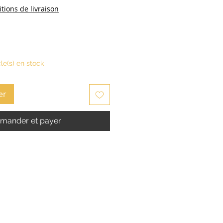
tions de livraison
cle(s) en stock
er
ander et payer