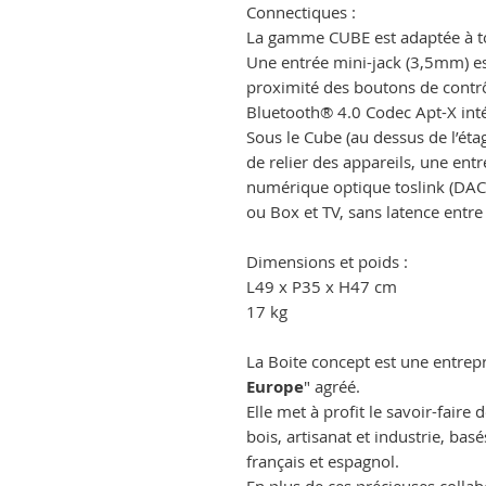
Connectiques :
La gamme CUBE est adaptée à to
Une entrée mini-jack (3,5mm) es
proximité des boutons de contrô
Bluetooth® 4.0 Codec Apt-X int
Sous le Cube (au dessus de l’éta
de relier des appareils, une ent
numérique optique toslink (DAC 
ou Box et TV, sans latence entre 
Dimensions et poids :
L49 x P35 x H47 cm
17 kg
La Boite concept est une entrepr
Europe
" agréé.
Elle met à profit le savoir-faire
bois, artisanat et industrie, bas
français et espagnol.