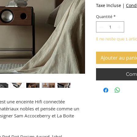
Taxe Incluse
|
Condi
Quantité
*
Il ne reste que 1 arti
Ajouter au pani
Comm
t une enceinte Hifi connectée
 matériaux nobles et pensée comme un
signer Sam Accoceberry et La Boite
e Red Dot Design Award, label