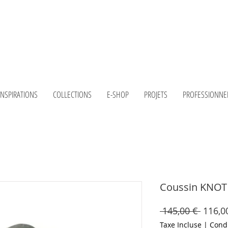
INSPIRATIONS
COLLECTIONS
E-SHOP
PROJETS
PROFESSIONNE
Coussin KNOT -
Prix
 145,00 € 
116,0
origin
Taxe Incluse
|
Condi