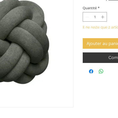
Quantité
*
Il ne reste que 2 arti
Ajouter au pani
Comm