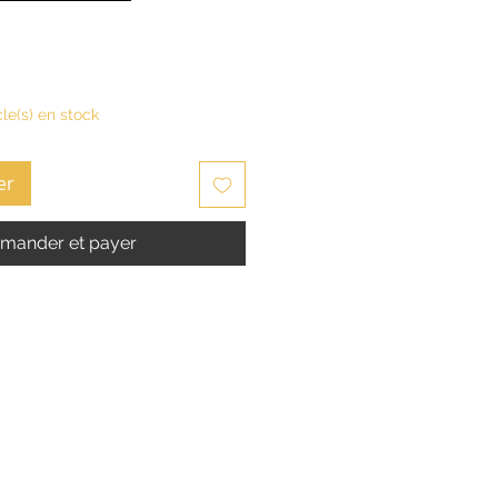
cle(s) en stock
er
ander et payer