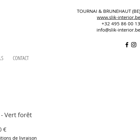
TOURNAI & BRUNEHAUT (BE
www.slik-interior.b
+32 495 86 00 1
info@slik-interior.b
LS
CONTACT
 Vert forêt
Prix
0 €
al
promotionnel
tions de livraison