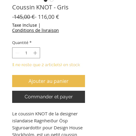
Coussin KNOT - Gris
Prix
Prix
 145,00 € 
116,00 €
original
promotionnel
Taxe Incluse
|
Conditions de livraison
Quantité
*
Il ne reste que 2 article(s) en stock
Ajouter au panier
Commander et payer
Le coussin KNOT de la designer
islandaise Ragnheiõur Ösp
Siguroardottir pour Design House
Stockholm, est un petit coussin