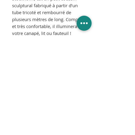
sculptural fabriqué à partir d’un
tube tricoté et rembourré de
plusieurs mètres de long. Compact
et très confortable, il illuminera
votre canapé, lit ou fauteuil !
Il est fait main et est disponible
dans 9 couleurs.
Couleur : Gris
Dimensions :
L30 x l30 cm
Matériaux :
70% laine et 30% d’acrylique
© 2025
SLIK Interior Design