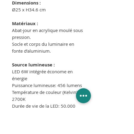
Dimensions :
Ø25 x H34.6 cm
Matériaux :
Abat-jour en acrylique moulé sous
pression.
Socle et corps du luminaire en
fonte d’aluminium.
Source lumineuse :
LED 6W intégrée économe en
énergie
Puissance lumineuse: 456 lumens
Température de couleur (Kelvin):
2700K
Durée de vie de la LED: 50.000
heures
Temps de charge 8 h / autonomie
10 h – câble micro USB 2 m