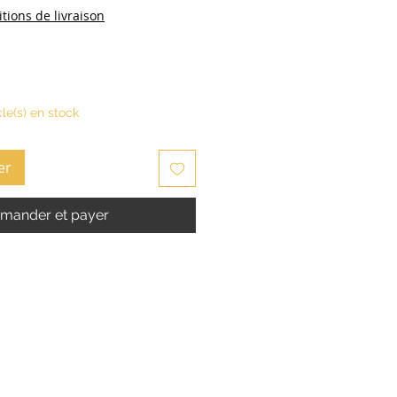
tions de livraison
cle(s) en stock
er
ander et payer