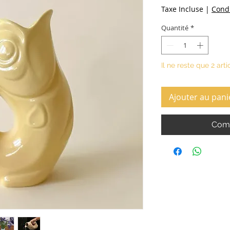
Taxe Incluse
|
Condi
Quantité
*
Il ne reste que 2 arti
Ajouter au pani
Comm