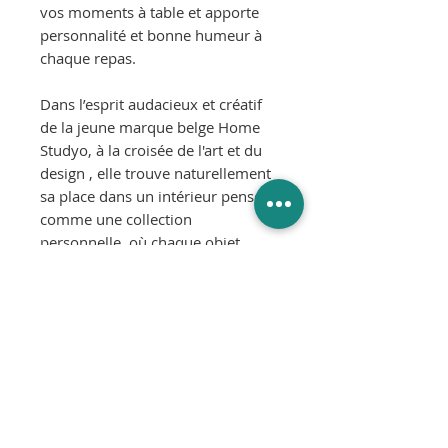
vos moments à table et apporte
personnalité et bonne humeur à
chaque repas.
Dans l’esprit audacieux et créatif
de la jeune marque belge Home
Studyo, à la croisée de l'art et du
design , elle trouve naturellement
sa place dans un intérieur pensé
comme une collection
personnelle, où chaque objet
raconte une histoire.
Polyvalente, Emily peut également
être détournée en vase pour
sublimer vos plus beaux
bouquets.
Matériau
: verre