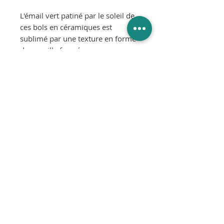
L'émail vert patiné par le soleil de
ces bols en céramiques est
sublimé par une texture en forme
de coquille formée par ses propres
mains. Disponibles en deux tailles.
Matériau: grès
Dimensions: L12 x P12 x H4 cm
Résiste au lave-vaisselle : oui
Résiste au micro-ondes : oui
Résiste au four : oui
Température maximale du four en
°C : 200 CELSIUS
Sécurité alimentaire : oui
Résiste au salamandre : non
Notez que chaque pièce est finie à
la main, elle peut donc présenter