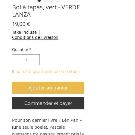
Bol à tapas, vert - VERDE
LANZA
Prix
19,00 €
Taxe Incluse
|
Conditions de livraison
Quantité
*
Il ne reste que 8 article(s) en stock
Ajouter au panier
Commander et payer
Pour son dernier livre « Eén Pan »
(une seule poële), Pascale
Naessens n’a pas seulement pris la